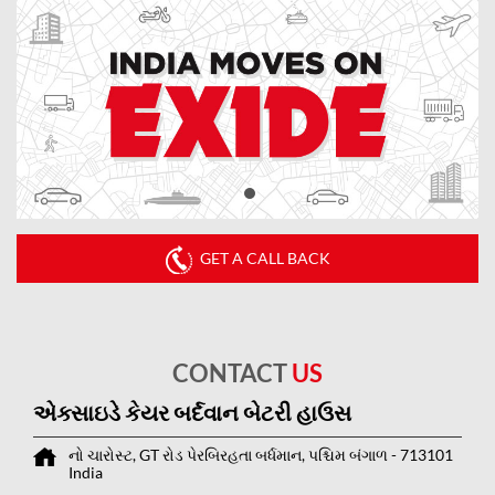
GET A CALL BACK
CONTACT
US
એક્સાઇડે કેયર બર્દવાન બેટરી હાઉસ
નો ચારોસ્ટ, GT રોડ
પેરબિરહતા
બર્ધમાન, પશ્ચિમ બંગાળ
-
713101
India