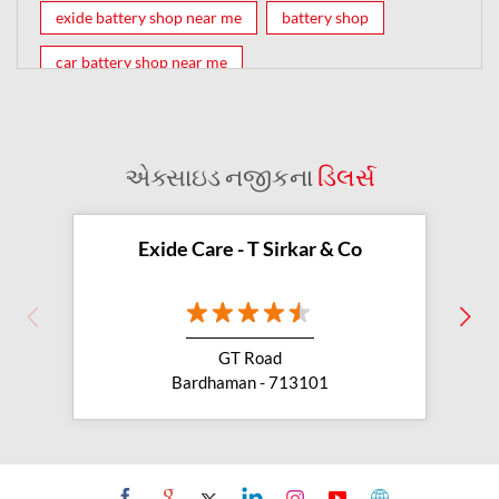
exide battery shop near me
battery shop
car battery shop near me
exide battery dealer near me
battery car near me
battery dealers near me
bike battery shop near me
એક્સાઇડ નજીકના
ડિલર્સ
inverter battery shop near me
exide dealer near me
exide showroom near me
Exide Care - T Sirkar & Co
battery shop nearby
exide battery showroom near me
GT Road
exide battery dealer
inverter battery
Bardhaman - 713101
inverter shop near me
inverter shop nearby with battery