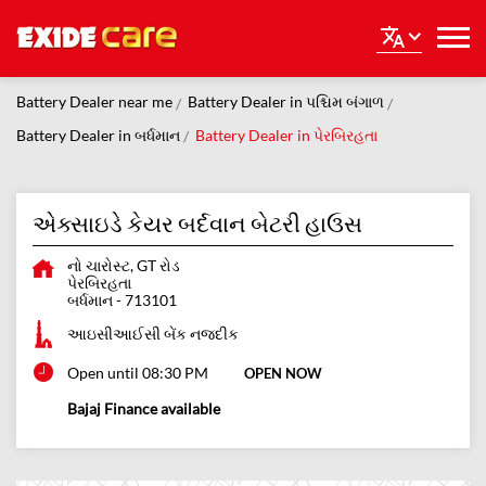
Battery Dealer near me
Battery Dealer in પશ્ચિમ બંગાળ
Battery Dealer in બર્ધમાન
Battery Dealer in પેરબિરહતા
એક્સાઇડે કેયર બર્દવાન બેટરી હાઉસ
નો ચારોસ્ટ, GT રોડ
પેરબિરહતા
બર્ધમાન
-
713101
આઇસીઆઈસી બેંક નજદીક
Open until 08:30 PM
OPEN NOW
Bajaj Finance available