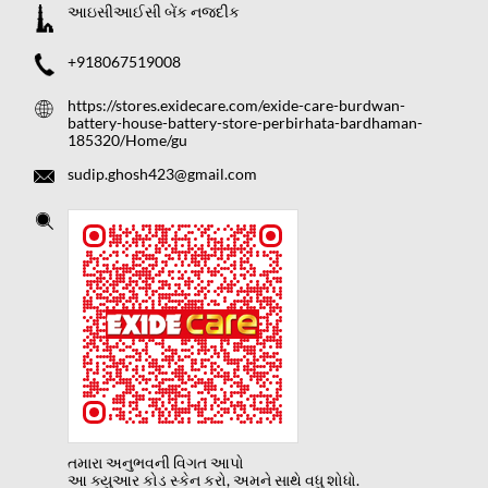
આઇસીઆઈસી બેંક નજદીક
+918067519008
https://stores.exidecare.com/exide-care-burdwan-
battery-house-battery-store-perbirhata-bardhaman-
185320/Home/gu
sudip.ghosh423@gmail.com
તમારા અનુભવની વિગત આપો
આ ક્યુઆર કોડ સ્કેન કરો, અમને સાથે વધુ શોધો.