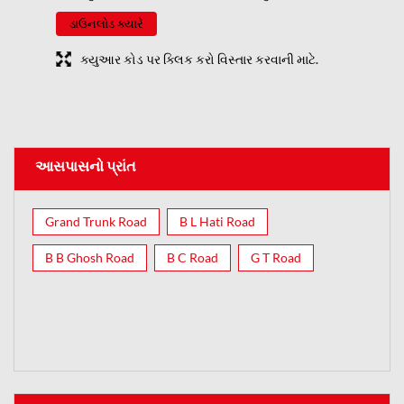
ડાઉનલોડ ક્યારે
ક્યુઆર કોડ પર ક્લિક કરો વિસ્તાર કરવાની માટે.
આસપાસનો પ્રાંત
Grand Trunk Road
B L Hati Road
B B Ghosh Road
B C Road
G T Road