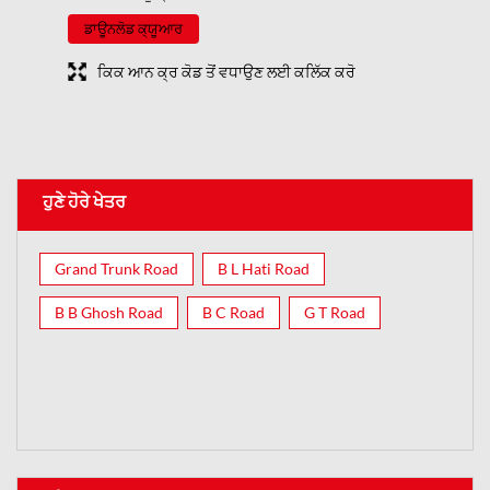
ਡਾਊਨਲੋਡ ਕ੍ਯੂਆਰ
ਕਿਕ ਆਨ ਕ੍ਰ ਕੋਡ ਤੋਂ ਵਧਾਉਣ ਲਈ ਕਲਿੱਕ ਕਰੋ
ਹੁਣੇ ਹੋਰੇ ਖੇਤਰ
Grand Trunk Road
B L Hati Road
B B Ghosh Road
B C Road
G T Road