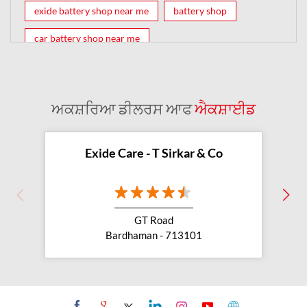
exide battery shop near me
battery shop
car battery shop near me
exide battery dealer near me
battery car near me
battery dealers near me
bike battery shop near me
ਅਕਸ਼ਰਿਆ ਡੀਲਰਸ ਆਫ
ਐਕਸ਼ਾਈਡ
inverter battery shop near me
exide dealer near me
exide showroom near me
Exide Care - T Sirkar & Co
battery shop nearby
exide battery showroom near me
GT Road
exide battery dealer
inverter battery
Bardhaman - 713101
inverter shop near me
inverter shop nearby with battery