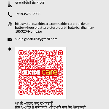
ਆਈਸੀਐਸੀ ਬੈਂਕ ਦੇ ਨੇੜੇ
+918067519008
https://stores.exidecare.com/exide-care-burdwan-
battery-house-battery-store-perbirhata-bardhaman-
185320/Home/pu
sudip.ghosh423@gmail.com
ਆਪਣੇ ਅਨੁਭਵ ਬਾਰੇ ਹਮੇਂ ਬਤਾਓ
ਇਸ QR ਕੋਡ ਨੂੰ ਸ੍ਕੈਨ ਕਰੋ ਅਤੇ ਹਮਾਰੇ ਸਾਥ ਹੋਰ ਖੋਜਣ ਲਈ।