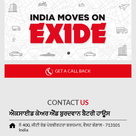
GET A CALL BACK
CONTACT
US
ਐਕਸਾਈਡ ਕੇਅਰ ਐਂਡ ਬੁਰਦਵਾਨ ਬੈਟਰੀ ਹਾਊਸ
ਨੋ 400, ਜੀਟੀ ਰੋਡ
ਪੇਰਬੀਰਹਤਾ
ਬਰਧਮਾਨ, ਵੈਸਟ ਬੰਗਾਲ
-
713101
India