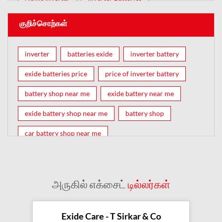
குறிச்சொற்கள்
inverter
batteries exide
inverter battery
exide batteries price
price of inverter battery
battery shop near me
exide battery near me
exide battery shop near me
battery shop
car battery shop near me
exide battery dealer near me
battery car near me
battery dealers near me
bike battery shop near me
அருகில் எக்சைட்
டில்லர்கள்
inverter battery shop near me
exide dealer near me
exide showroom near me
Exide Care - T Sirkar & Co