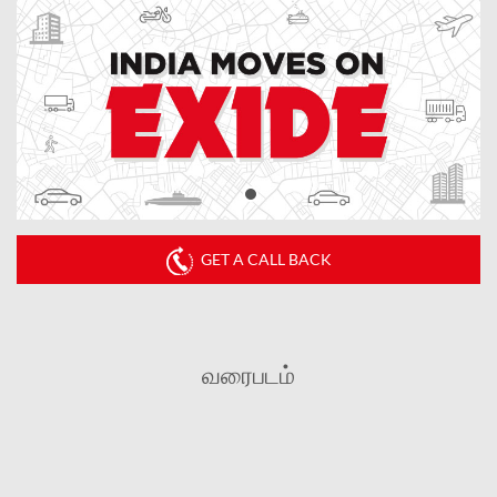
GET A CALL BACK
வரைபடம்