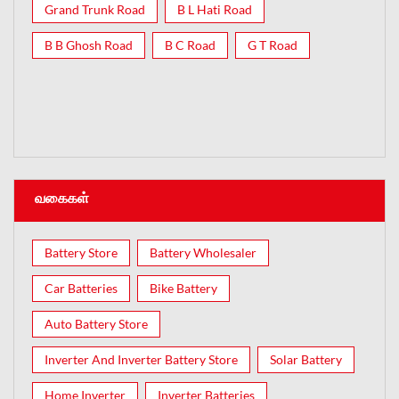
Grand Trunk Road
B L Hati Road
B B Ghosh Road
B C Road
G T Road
வகைகள்
Battery Store
Battery Wholesaler
Car Batteries
Bike Battery
Auto Battery Store
Inverter And Inverter Battery Store
Solar Battery
Home Inverter
Inverter Batteries